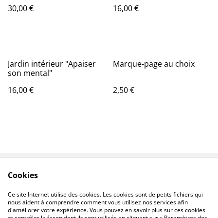
30,00 €
16,00 €
Jardin intérieur "Apaiser
Marque-page au choix
son mental"
16,00 €
2,50 €
Cookies
Contactez-nous
Conditions
Politique de
Politique de cookies
Ce site Internet utilise des cookies. Les cookies sont de petits fichiers qui
confidentialité
nous aident à comprendre comment vous utilisez nos services afin
d'améliorer votre expérience. Vous pouvez en savoir plus sur ces cookies
et contrôler la façon dont ils sont utilisés en cliquant sur « Paramètres des